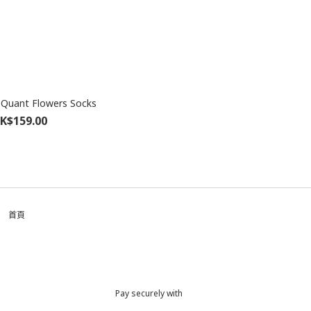
 Quant Flowers Socks
K$159.00
首頁
Pay securely with