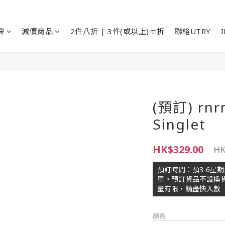
牌
減價商品
2件八折 | 3件(或以上)七折
聯絡UTRY
(預訂) rnr
Singlet
HK$329.00
HK
預訂時間：預3-6星期到
單。預訂貨品不設換貨
量有限，請盡快入數
顏色