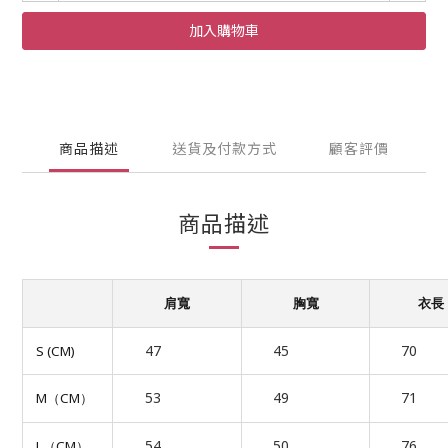
加入購物車
商品描述
送貨及付款方式
顧客評價
商品描述
肩寬
胸寬
衣長
47
45
70
S (CM)
53
49
71
M
CM
（
）
54
50
76
L
CM
（
）